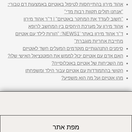
אהוד מירון בהתייחסות לטיפול באוטיזם באמצעות דם טבורי:
"אנחנו תולים תקוות רבות מדי"
"חשוב לעודד את המחקר באוטיזם" | ד"ר אהוד מירון
אהוד מירון על מערכת היחסים בין המחשב לרופא
ד"ר אהוד מירון באתר 'NEWS1': "הורות לילד עם אוטיזם
מחייבת אחריות מוגברת"
סימנים התנהגותיים מוקדמים המעלים חשד לאוטיזם
האם אדם עם אוטיזם יכול לממש את הפוטנציאל האישי שלו?
מה השכיחות של אוטיזם באוכלוסייה?
הקושי בהתמודדות עם אוטיזם עבור הילד ומשפחתו
מהו אוטיזם ועל מה הוא משפיע?
מפת אתר