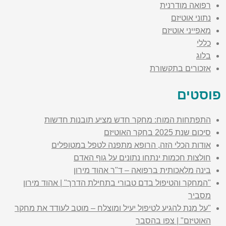
רפואה מודרנית
נתוני אוטיזם
מאפייני אוטיזם
כללי
בלוג
אזכורים בתקשורת
פוסטים
התפתחות המוח: מחקר חדש מציע תובנות חדשות
סיכום שנת 2025 בחקר האוטיזם
אודות הכלי הזה, הרופא מתפנה לטפל במטופלים
חולצות חכמות ינתחו נתונים על גוף האדם
בינה מלאכותית ברפואה – ד"ר אהוד מירון
"המחקר והטיפול בדם טבורי בתחילת הדרך" | אהוד מירון
מסביר
"על מנת להגיע לטיפול יעיל ומוצלח – מוטב לעודד את מחקר
האוטיזם" | צפו בהסבר